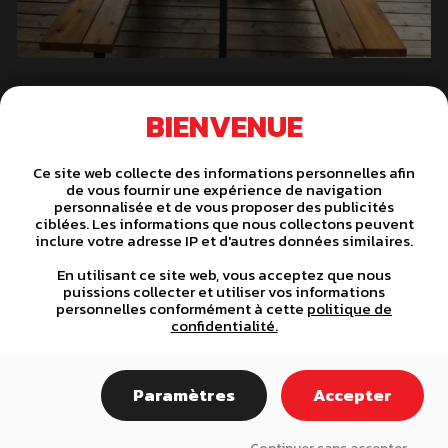
BIENVENUE
Ce site web collecte des informations personnelles afin
de vous fournir une expérience de navigation
personnalisée et de vous proposer des publicités
ciblées. Les informations que nous collectons peuvent
inclure votre adresse IP et d'autres données similaires.
C
< PREVIOUS
NEXT >
En utilisant ce site web, vous acceptez que nous
o
puissions collecter et utiliser vos informations
personnelles conformément à cette
politique de
confidentialité.
n
t
DES SPÉCIALISTES À VOTRE
Paramètres
Accepter
i