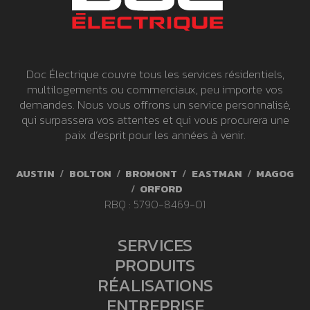
d
i
n
Doc Électrique couvre tous les services résidentiels,
g
multilogements ou commerciaux, peu importe vos
demandes. Nous vous offrons un service personnalisé,
qui surpassera vos attentes et qui vous procurera une
paix d’esprit pour les années à venir.
AUSTIN
/
BOLTON
/
BROMONT
/
EASTMAN
/
MAGOG
/
ORFORD
RBQ : 5790-8469-01
SERVICES
PRODUITS
RÉALISATIONS
ENTREPRISE