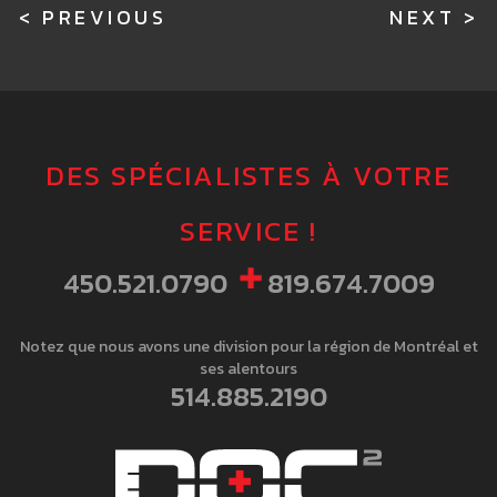
C
< PREVIOUS
NEXT >
o
n
t
DES SPÉCIALISTES À VOTRE
i
SERVICE !
n
450.521.0790
819.674.7009
u
e
Notez que nous avons une division pour la région de Montréal et
R
ses alentours
514.885.2190
e
a