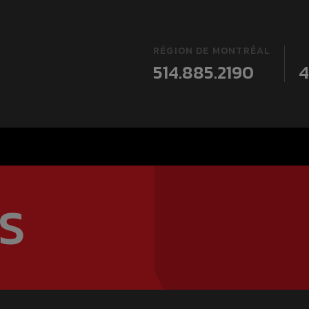
RÉGION DE MONTRÉAL
514.885.2190
4
S