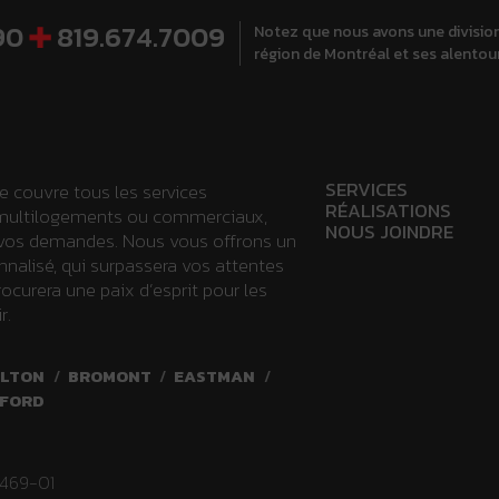
90
819.674.7009
Notez que nous avons une division
région de Montréal et ses alentou
SERVICES
e couvre tous les services
RÉALISATIONS
, multilogements ou commerciaux,
NOUS JOINDRE
vos demandes. Nous vous offrons un
nnalisé, qui surpassera vos attentes
rocurera une paix d’esprit pour les
r.
LTON
/
BROMONT
/
EASTMAN
/
FORD
8469-01