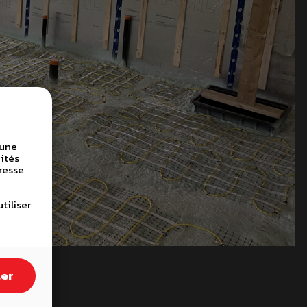
 une
ités
resse
tiliser
ter