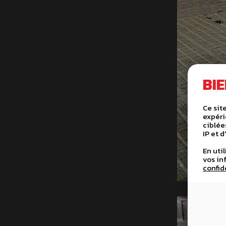
BI
Ce sit
expéri
ciblée
IP et 
En uti
vos in
confid