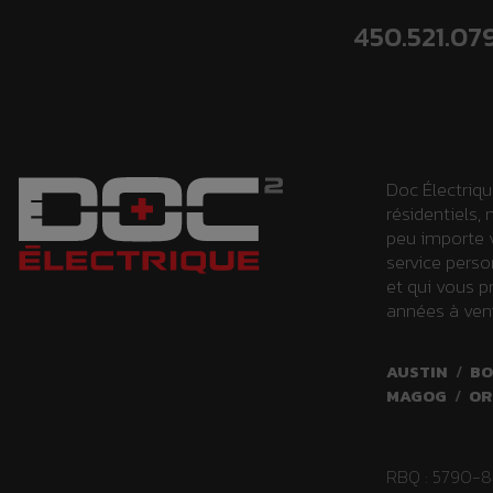
450.521.07
Doc Électriqu
résidentiels
peu importe 
service perso
et qui vous p
années à veni
AUSTIN
/
BO
MAGOG
/
OR
RBQ : 5790-