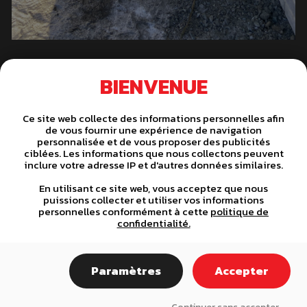
BIENVENUE
Ce site web collecte des informations personnelles afin
de vous fournir une expérience de navigation
personnalisée et de vous proposer des publicités
ciblées. Les informations que nous collectons peuvent
inclure votre adresse IP et d'autres données similaires.
C
< PREVIOUS
NEXT >
En utilisant ce site web, vous acceptez que nous
o
puissions collecter et utiliser vos informations
personnelles conformément à cette
politique de
confidentialité.
n
t
DES SPÉCIALISTES À VOTRE
Paramètres
Accepter
i