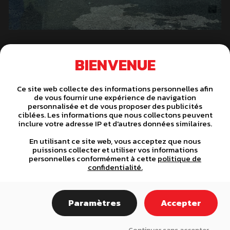
BIENVENUE
Ce site web collecte des informations personnelles afin
de vous fournir une expérience de navigation
personnalisée et de vous proposer des publicités
ciblées. Les informations que nous collectons peuvent
inclure votre adresse IP et d'autres données similaires.
C
NEXT >
En utilisant ce site web, vous acceptez que nous
o
puissions collecter et utiliser vos informations
personnelles conformément à cette
politique de
confidentialité.
n
t
DES SPÉCIALISTES À VOTRE
Paramètres
Accepter
i