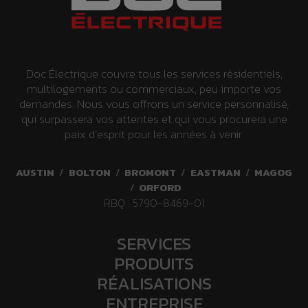
d
i
n
Doc Électrique couvre tous les services résidentiels,
g
multilogements ou commerciaux, peu importe vos
demandes. Nous vous offrons un service personnalisé,
qui surpassera vos attentes et qui vous procurera une
paix d’esprit pour les années à venir.
AUSTIN
/
BOLTON
/
BROMONT
/
EASTMAN
/
MAGOG
/
ORFORD
RBQ : 5790-8469-01
SERVICES
PRODUITS
RÉALISATIONS
ENTREPRISE