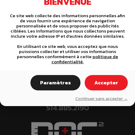
BIENVENUE
C
< PREVIOUS
NEXT >
o
Ce site web collecte des informations personnelles afin
de vous fournir une expérience de navigation
personnalisée et de vous proposer des publicités
n
ciblées. Les informations que nous collectons peuvent
inclure votre adresse IP et d'autres données similaires.
t
DES SPÉCIALISTES À VOTRE
En utilisant ce site web, vous acceptez que nous
i
puissions collecter et utiliser vos informations
personnelles conformément à cette
politique de
SERVICE !
confidentialité.
n
450.521.0790
819.674.7009
u
Paramètres
Accepter
e
Notez que nous avons une division pour la région de Montréal et
Continuer sans accepter →
R
ses alentours
514.885.2190
e
a