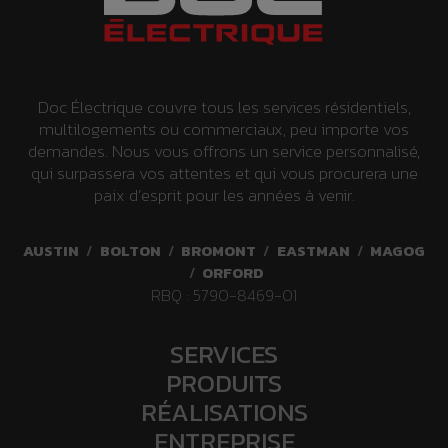
d
i
n
Doc Électrique couvre tous les services résidentiels,
g
multilogements ou commerciaux, peu importe vos
demandes. Nous vous offrons un service personnalisé,
qui surpassera vos attentes et qui vous procurera une
paix d’esprit pour les années à venir.
AUSTIN
/
BOLTON
/
BROMONT
/
EASTMAN
/
MAGOG
/
ORFORD
RBQ : 5790-8469-01
SERVICES
PRODUITS
RÉALISATIONS
ENTREPRISE