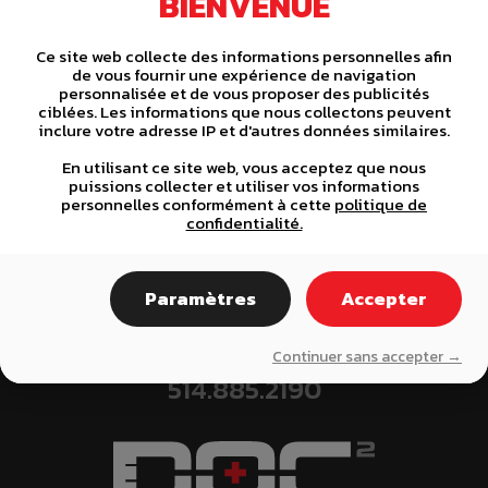
BIENVENUE
C
< PREVIOUS
NEXT >
o
Ce site web collecte des informations personnelles afin
de vous fournir une expérience de navigation
personnalisée et de vous proposer des publicités
n
ciblées. Les informations que nous collectons peuvent
inclure votre adresse IP et d'autres données similaires.
t
DES SPÉCIALISTES À VOTRE
En utilisant ce site web, vous acceptez que nous
i
puissions collecter et utiliser vos informations
personnelles conformément à cette
politique de
SERVICE !
confidentialité.
n
450.521.0790
819.674.7009
u
Paramètres
Accepter
e
Notez que nous avons une division pour la région de Montréal et
Continuer sans accepter →
R
ses alentours
514.885.2190
e
a